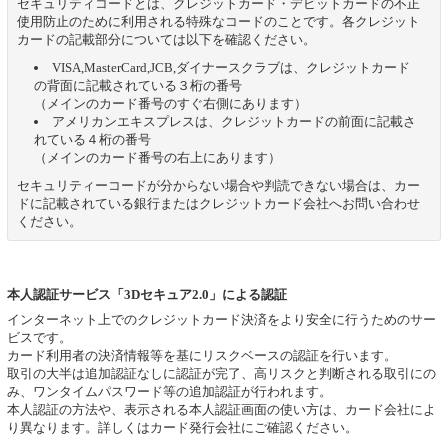
セキュリティコードとは、クレジットカード・デビットカードの不正
使用防止のために利用される特殊なコードのことです。各クレジット
カードの記載部分については以下を確認ください。
VISA,MasterCard,JCB,ダイナースクラブは、クレジットカード
の背面に記載されている３桁の番号
（メインのカード番号のすぐ右側にあります）
アメリカンエキスプレスは、クレジットカードの前面に記載さ
れている４桁の番号
（メインのカード番号の右上にあります）
セキュリティーコードが分からない場合や判読できない場合は、カー
ドに記載されている銀行またはクレジットカード会社へお問い合わせ
ください。
本人認証サービス「3Dセキュア2.0」による認証
インターネット上でのクレジットカード決済をより安全に行うためのサー
ビスです。
カード利用者の決済情報等を基にリスクベースの認証を行います。
取引の大半は追加認証なしに認証が完了、高リスクと判断される取引にの
み、ワンタイムパスワード等の追加認証が行われます。
本人認証の方法や、表示される本人認証画面の使い方は、カード会社によ
り異なります。詳しくはカード発行会社にご確認ください。