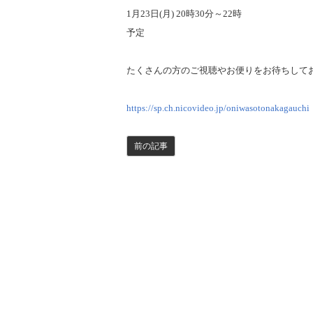
1月23日(月) 20時30分～22時
予定
たくさんの方のご視聴やお便りをお待ちしてお
https://sp.ch.nicovideo.jp/oniwasotonakagauchi
前の記事