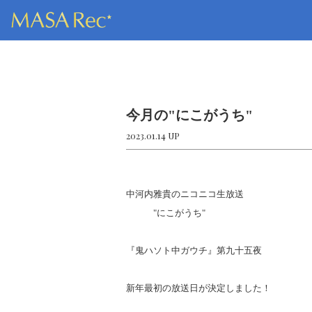
今月の"にこがうち"
2023.01.14 UP
中河内雅貴のニコニコ生放送
"にこがうち"
『鬼ハソト中ガウチ』第九十五夜
新年最初の放送日が決定しました！