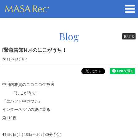
Blog
BACK
[緊急告知]4月のにこがうち！
2024.04.19 UP
中河内雅貴のニコニコ生放送
"にこがうち"
『鬼ハソト中ガウチ』
インターネッツの波に乗る
第110夜
4月20日(土) 19時～20時30分予定