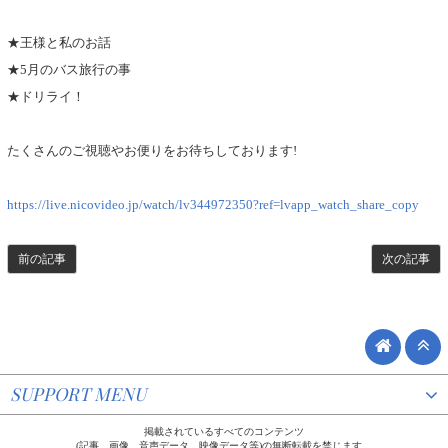
★王様と私のお話
★5月のバス旅行の事
★ドリライ！
たくさんのご視聴やお便りをお待ちしております!
https://live.nicovideo.jp/watch/lv344972350?ref=lvapp_watch_share_copy
前の記事
次の記事
SUPPORT MENU
掲載されているすべてのコンテンツ
(記事、画像、音声データ、映像データ等)の無断転載を禁じます。