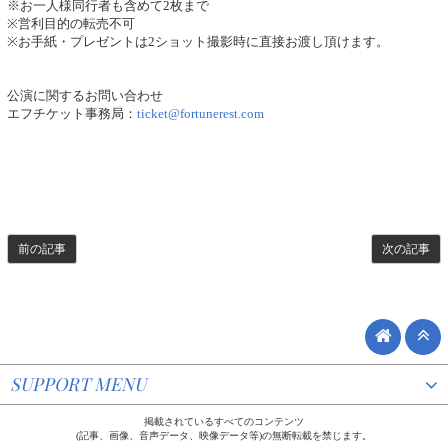
※お一人様同行者も含めて2枚まで
※営利目的の転売不可
※お手紙・プレゼントは2ショット撮影時に直接お渡し頂けます。
公演に関するお問い合わせ
エフチケット事務局：
ticket@fortunerest.com
前の記事
次の記事
SUPPORT MENU
掲載されているすべてのコンテンツ
(記事、画像、音声データ、映像データ等)の無断転載を禁じます。