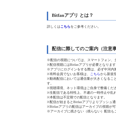
Bitfanアプリ とは？
詳しくは
こちら
をご参考ください。
配信に際してのご案内（注意
※配信の視聴については、スマートフォン、タ
※配信視聴にはBitfanアプリが必要となりま
※アプリにログインをする際は、必ず中河内雅貴 OF
※有料会員でないお客様は、
こちら
から新規
※動画配信においては通信量が大きくなること
す。
※視聴環境、ネット環境はご自身で整備くだ
※生配信である特性上、不慮の一時停止や乱
※本配信は不定期での配信となります。
※配信が始まるとBitfanアプリよりプッ
※Bitfanアプリの配信はアーカイブの視聴が
※アーカイブに残さない（残らない）配信も