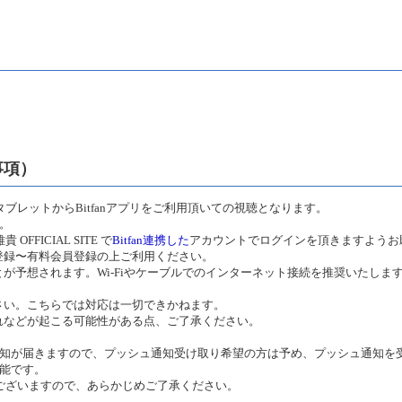
事項）
ブレットからBitfanアプリをご利用頂いての視聴となります。
す。
FICIAL SITE で
Bitfan連携した
アカウントでログインを頂きますようお
登録〜有料会員登録の上ご利用ください。
が予想されます。Wi-Fiやケーブルでのインターネット接続を推奨いたしま
さい。こちらでは対応は一切できかねます。
れなどが起こる可能性がある点、ご了承ください。
シュ通知が届きますので、プッシュ通知受け取り希望の方は予め、プッシュ通知
可能です。
ございますので、あらかじめご了承ください。