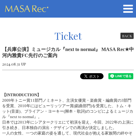
Ticket
BACK
【兵庫公演】ミュージカル『next to normal』 MASA Rec★中
河内雅貴FC先行のご案内
2024.08.31 UP
【INTRODUCTION】
2009年トニー賞11部門ノミネート、主演女優賞・楽曲賞・編曲賞の3部門
を受賞、2010年にはピューリッツアー賞(戯曲部門)を受賞した、トム・キ
ット(音楽)、ブライアン・ヨーキー(脚本・歌詞)のコンビによるミュージカ
ル『next to normal』。
日本では2013年にシアタークリエにて初演を迎え、今回、2022年の上演に
引き続き、日本独自の演出・デザインでの再演が決定しました。
一人の女性、一つの家庭の姿を通して、現代社会が抱える家族間の絆やそ