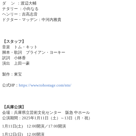
ダ ン ：渡辺大輔
ナタリー ：小向なる
ヘンリー：吉高志音
ドクター・マッデン：中河内雅貴
【スタッフ】
音楽 トム・キット
脚本・歌詞 ブライアン・ヨーキー
訳詞 小林香
演出 上田一豪
製作：東宝
公式HP：
https://www.tohostage.com/ntn/
【兵庫公演】
会場：兵庫県立芸術文化センター 阪急 中ホール
公演期間：2025年1月11日（土）～13日（月・祝）
1月11日(土) 12:00開演／17:00開演
1月12日(日) 12:00開演