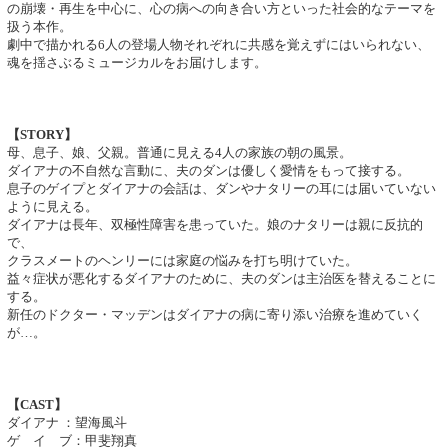
の崩壊・再生を中心に、心の病への向き合い方といった社会的なテーマを
扱う本作。
劇中で描かれる6人の登場人物それぞれに共感を覚えずにはいられない、
魂を揺さぶるミュージカルをお届けします。
【STORY】
母、息子、娘、父親。普通に見える4人の家族の朝の風景。
ダイアナの不自然な言動に、夫のダンは優しく愛情をもって接する。
息子のゲイプとダイアナの会話は、ダンやナタリーの耳には届いていない
ように見える。
ダイアナは長年、双極性障害を患っていた。娘のナタリーは親に反抗的
で、
クラスメートのヘンリーには家庭の悩みを打ち明けていた。
益々症状が悪化するダイアナのために、夫のダンは主治医を替えることに
する。
新任のドクター・マッデンはダイアナの病に寄り添い治療を進めていく
が…。
【CAST】
ダイアナ ：望海風斗
ゲ イ ブ：甲斐翔真