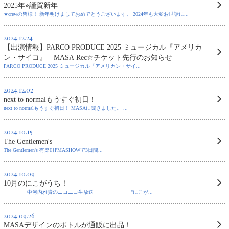
2025年⭐︎謹賀新年
★crewの皆様！ 新年明けましておめでとうございます。 2024年も大変お世話に...
2024.12.24
【出演情報】PARCO PRODUCE 2025 ミュージカル『アメリカ
ン・サイコ』 MASA Rec☆チケット先行のお知らせ
PARCO PRODUCE 2025 ミュージカル『アメリカン・サイ...
2024.12.02
next to normalもうすぐ初日！
next to normalもうすぐ初日！ MASAに聞きました。 ...
2024.10.15
The Gentlemen's
The Gentlemen's 有楽町I'MASHOWで3日間...
2024.10.09
10月のにこがうち！
中河内雅貴のニコニコ生放送 "にこが...
2024.09.26
MASAデザインのボトルが通販に出品！