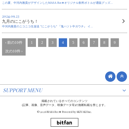
この夏、中河内雅貴がデザインしたMASA Rec★︎オリジナル飲料ボトルが通販グッズ...
2024.09.23
九月のにこがうち！
中河内雅貴のニコニコ生放送 "にこがうち" 『鬼ハソト中ガウチ』 イ...
‹ 前の10件
1
2
3
4
5
6
7
8
9
次の10件 ›
SUPPORT MENU
掲載されているすべてのコンテンツ
(記事、画像、音声データ、映像データ等)の無断転載を禁じます。
© 2026 MASA Rec★ Powered by
SKIYAKI Inc.