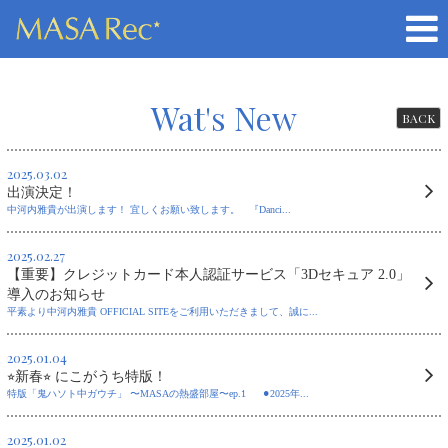
Wat's New
BACK
2025.03.02
出演決定！
中河内雅貴が出演します！ 宜しくお願い致します。 『Danci...
2025.02.27
【重要】クレジットカード本人認証サービス「3Dセキュア 2.0」
導入のお知らせ
平素より中河内雅貴 OFFICIAL SITEをご利用いただきまして、誠に...
2025.01.04
⭐︎新春⭐︎ にこがうち特版！
特版「鬼ハソト中ガウチ」 〜MASAの熱盛部屋〜ep.1 ⚫︎2025年...
2025.01.02